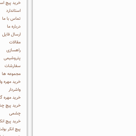
خرید پیچ است
استاندارد
تماس با ما
درباره ما
ارسال فایل
مقالات
راهسازی
پتروشیمی
سفارشات
مجموعه ها
خرید مهره وا
واشردار
خرید مهره گر
خرید پیچ چش
چشمی
خرید پیچ انك
پیچ انكر بول